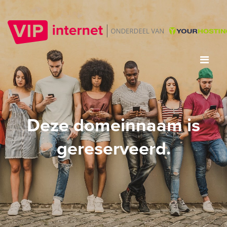
Deze domeinnaam is
gereserveerd.